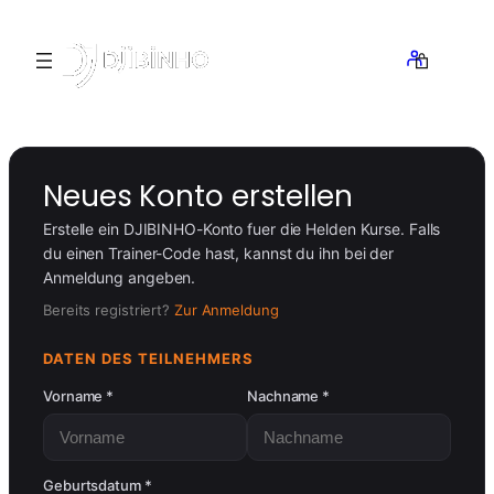
Zum
Inhalt
springen
Neues Konto erstellen
Erstelle ein DJIBINHO-Konto fuer die Helden Kurse. Falls
du einen Trainer-Code hast, kannst du ihn bei der
Anmeldung angeben.
Bereits registriert?
Zur Anmeldung
DATEN DES TEILNEHMERS
Vorname *
Nachname *
Geburtsdatum *