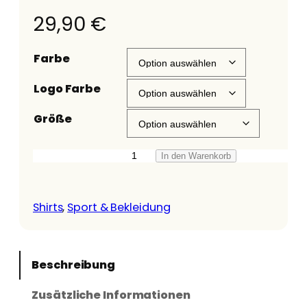
29,90
€
Farbe
Logo Farbe
Größe
U
In den Warenkorb
b
u
Shirts
, 
Sport & Bekleidung
n
t
u
Beschreibung
S
h
Zusätzliche Informationen
i