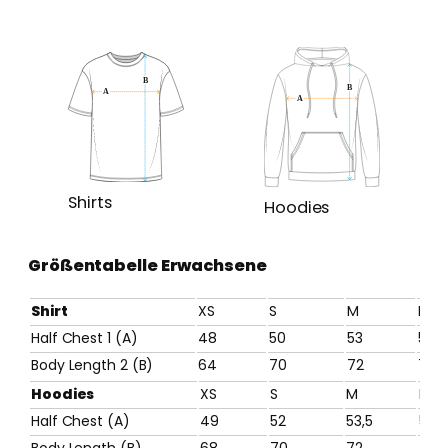
r
t
–
G
e
n
e
t
Shirts
Hoodies
i
k
Größentabelle Erwachsene
M
e
Shirt
XS
S
M
L
n
Half Chest 1 (A)
48
50
53
56
g
Body Length 2 (B)
64
70
72
74
e
Hoodies
XS
S
M
L
Half Chest (A)
49
52
53,5
59
Body Length (B)
68
70
72
74