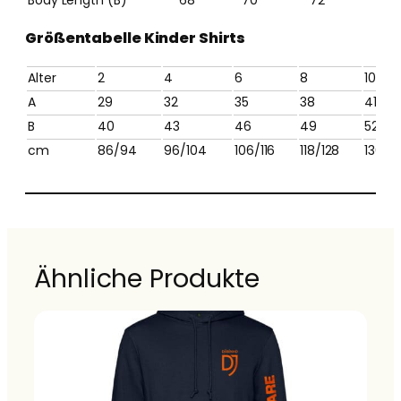
Größentabelle Kinder Shirts
Alter
2
4
6
8
10
A
29
32
35
38
41
B
40
43
46
49
52
cm
86/94
96/104
106/116
118/128
130/1
Ähnliche Produkte